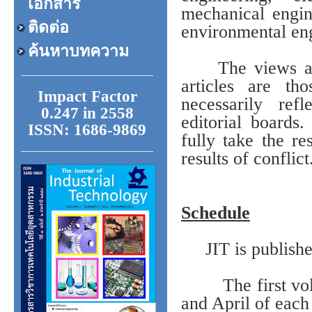
เอกสาร
mechanical engin
ติดต่อ
environmental en
ค้นหาบทความ
The views and i
articles are t
Impact Factor
necessarily ref
0.247 in 2558
editorial boards
ISSN: 1686-9869
fully take the re
results of conflict
Schedule
JIT is published
The first volum
and April of each